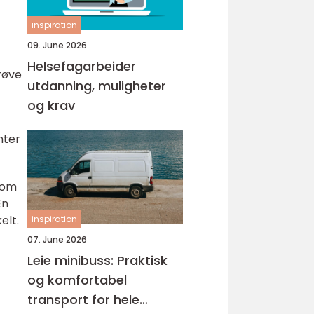
inspiration
09. June 2026
Helsefagarbeider
prøve
utdanning, muligheter
og krav
nter
 som
En
elt.
inspiration
07. June 2026
Leie minibuss: Praktisk
og komfortabel
transport for hele