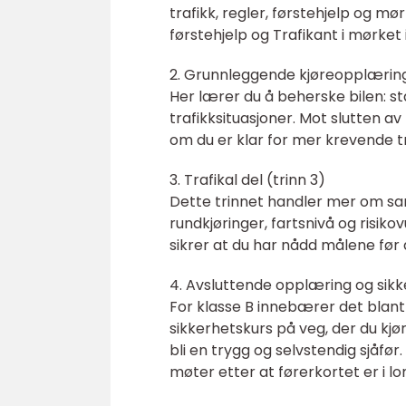
trafikk, regler, førstehjelp og m
førstehjelp og Trafikant i mørket 
2. Grunnleggende kjøreopplæring
Her lærer du å beherske bilen: sta
trafikksituasjoner. Mot slutten a
om du er klar for mer krevende tr
3. Trafikal del (trinn 3)
Dette trinnet handler mer om samsp
rundkjøringer, fartsnivå og risiko
sikrer at du har nådd målene før 
4. Avsluttende opplæring og sik
For klasse B innebærer det blant
sikkerhetskurs på veg, der du kjøre
bli en trygg og selvstendig sjåfø
møter etter at førerkortet er i 