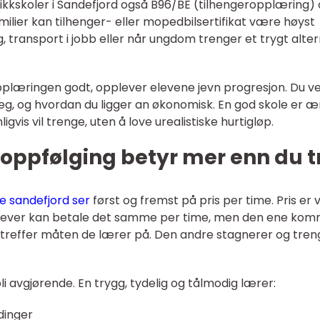
 trafikkskoler i Sandefjord også B96/BE (tilhengeropplæring)
lier kan tilhenger- eller mopedbilsertifikat være høyst
g, transport i jobb eller når ungdom trenger et trygt alter
pplæringen godt, opplever elevene jevn progresjon. Du v
eg, og hvordan du ligger an økonomisk. En god skole er ær
is vil trenge, uten å love urealistiske hurtigløp.
 oppfølging betyr mer enn du t
le sandefjord ser
først og fremst på pris per time. Pris er vi
o elever kan betale det samme per time, men den ene ko
n treffer måten de lærer på. Den andre stagnerer og tren
li avgjørende. En trygg, tydelig og tålmodig lærer:
dinger