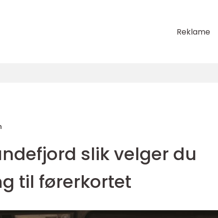
Reklame
n
andefjord slik velger du
g til førerkortet