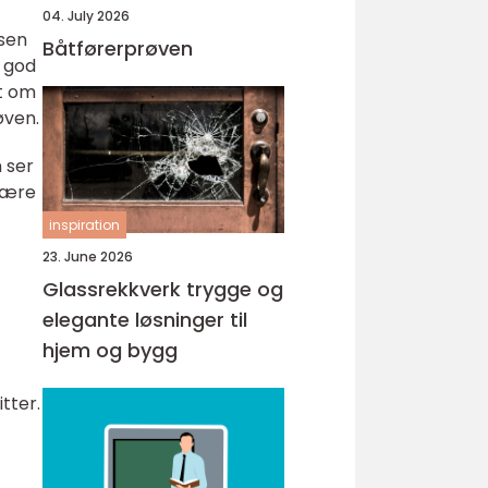
04. July 2026
ssen
Båtførerprøven
n god
et om
øven.
m ser
sfære
inspiration
23. June 2026
Glassrekkverk trygge og
elegante løsninger til
hjem og bygg
itter.