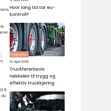
Hvor lang tid tar eu-
enere.
kontroll?
kle
derer
inspiration
,
om
10. April 2026
Truckførerbevis
nøkkelen til trygg og
effektiv truckkjøring
il å
n du