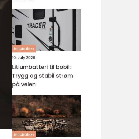
inspiration
10. July 2026
Litiumbatteri til bobil:
Trygg og stabil strøm
på veien
inspiration