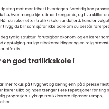
ktig steg mot mer frihet i hverdagen. Samtidig kan prose
 du ha, hvor mange kjøretimer trenger du, og hva skiller e
Når du søker etter trafikkskole sandefjord, handler valg
r trygg du blir som sjåfør ikke bare om du består førerpr
gi deg tydlig struktur, forutsigbar økonomi og en lærer so
d oppfølging, ærlige tilbakemeldinger og en rolig atmo
er effektiv.
en god trafikkskole i
har mer fokus på trygghet og læring enn på å presse flest
r lærer ulikt, og noen trenger flere repetisjoner før ting s
lig progresjon. Dyktige trafikklærere tilpasser tempo,
elser.