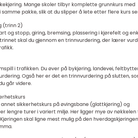
ørkekjøring. Mange skoler tilbyr komplette grunnkurs med
i samme pakke, slik at du slipper å lete etter flere kurs s
 (trinn 2)
rt og stopp, giring, bremsing, plassering i kjørefelt og en
v trinnet skal du gjennom en trinnvurdering, der lærer vur
afikk.
ill i trafikken. Du øver på bykjøring, landevei, feltbytter
vurdering. Også her er det en trinnvurdering på slutten, s
du går videre.
kerhetskurs
 annet sikkerhetskurs på øvingsbane (glattkjøring) og
r lengre turer i variert miljø. Her ligger mye av nøkkelen t
r. Kjøringen skal ligne mest mulig på den hverdagskjøringe
lomma.