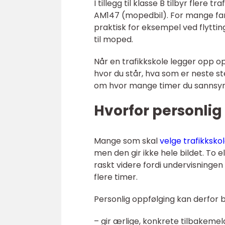
I tillegg til klasse B tilbyr flere
AM147 (mopedbil). For mange fami
praktisk for eksempel ved flyttin
til moped.
Når en trafikkskole legger opp o
hvor du står, hva som er neste st
om hvor mange timer du sannsynligv
Hvorfor personlig
Mange som skal
velge trafikksko
men den gir ikke hele bildet. T
raskt videre fordi undervisninge
flere timer.
Personlig oppfølging kan derfor b
– gir ærlige, konkrete tilbakemel