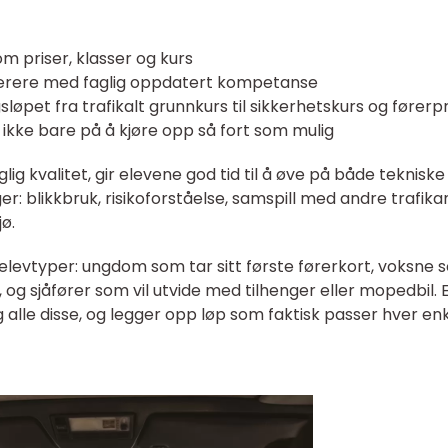
om priser, klasser og kurs
klærere med faglig oppdatert kompetanse
sløpet fra trafikalt grunnkurs til sikkerhetskurs og fører
 ikke bare på å kjøre opp så fort som mulig
lig kvalitet, gir elevene god tid til å øve på både tekniske
er: blikkbruk, risikoforståelse, samspill med andre trafika
jø.
ke elevtyper: ungdom som tar sitt første førerkort, voksne
og sjåfører som vil utvide med tilhenger eller mopedbil. 
eg alle disse, og legger opp løp som faktisk passer hver enk