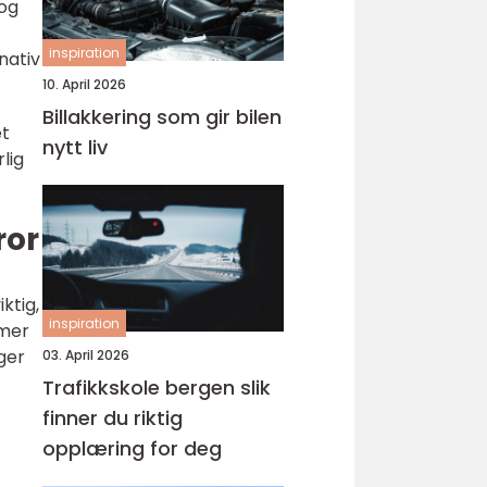
 og
inspiration
nativ
10. April 2026
Billakkering som gir bilen
et
nytt liv
lig
ror
ktig,
inspiration
mmer
ger
03. April 2026
Trafikkskole bergen slik
finner du riktig
opplæring for deg