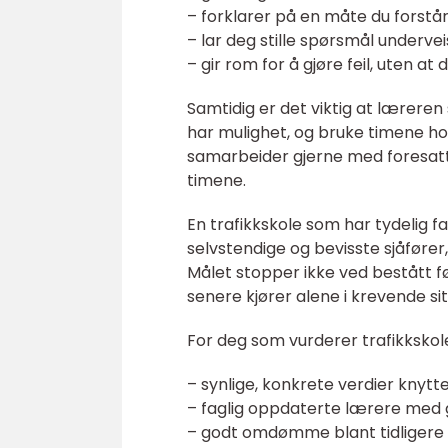
– forklarer på en måte du forstår
– lar deg stille spørsmål undervei
– gir rom for å gjøre feil, uten at
Samtidig er det viktig at læreren
har mulighet, og bruke timene hos
samarbeider gjerne med foresatte,
timene.
En trafikkskole som har tydelig fa
selvstendige og bevisste sjåfører,
Målet stopper ikke ved bestått fø
senere kjører alene i krevende sit
For deg som vurderer trafikkskole
– synlige, konkrete verdier knytte
– faglig oppdaterte lærere med
– godt omdømme blant tidligere 