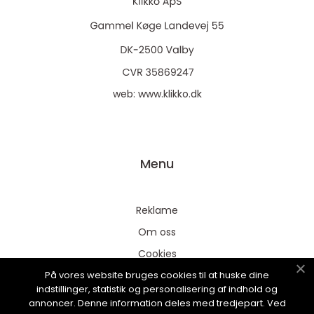
web:
www.klikko.dk
Menu
Reklame
Om oss
Cookies
På vores website bruges cookies til at huske dine
Kontakt Oss
indstillinger, statistik og personalisering af indhold og
Sitemap
annoncer. Denne information deles med tredjepart. Ved