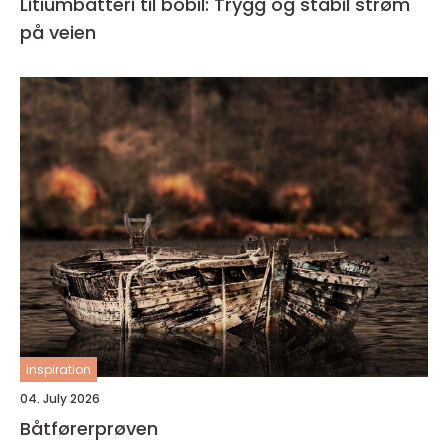
Litiumbatteri til bobil: Trygg og stabil strøm
på veien
inspiration
04. July 2026
Båtførerprøven