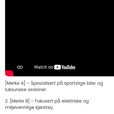
[Merke A] – Spesialisert på sportslige biler og
luksuriøse sedaner.
2. [Merke B] – Fokusert på elektriske og
miljøvennlige kjøretøy.