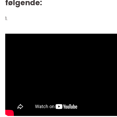
følgende:
1.