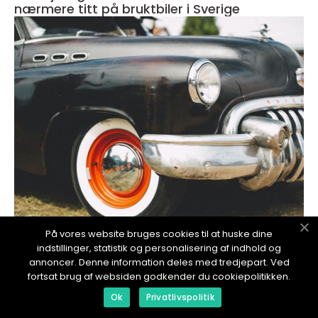
nærmere titt på bruktbiler i Sverige
redaktionel
På vores website bruges cookies til at huske dine
indstillinger, statistik og personalisering af indhold og
17. January 2024
annoncer. Denne information deles med tredjepart. Ved
Beste bruktbil: En komplett guide for
fortsat brug af websiden godkender du cookiepolitikken.
bilentusiaster
Ok
Privatlivspolitik