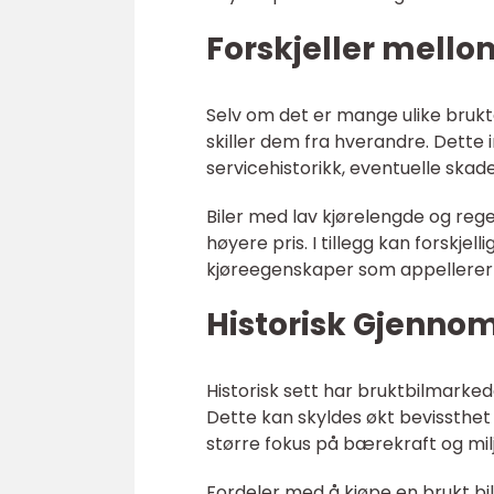
Forskjeller mello
Selv om det er mange ulike brukte 
skiller dem fra hverandre. Dette i
servicehistorikk, eventuelle skader
Biler med lav kjørelengde og reg
høyere pris. I tillegg kan forskj
kjøreegenskaper som appellerer ti
Historisk Gjenno
Historisk sett har bruktbilmarked
Dette kan skyldes økt bevissthet
større fokus på bærekraft og milj
Fordeler med å kjøpe en brukt bil