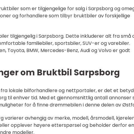
ruktbiler som er tilgjengelige for salg i Sarpsborg og ome
ner og forhandlere som tilbyr bruktbiler av forskjellige
ler tilgjengelig i Sarpsborg. Dette inkluderer alt fra små 
mfortable familiebiler, sportsbiler, SUV-er og varebiler.
, Toyota, BMW, Mercedes-Benz, Audi og Volvo er godt
inger om Bruktbil Sarpsborg
 fra lokale bilforhandlere og nettportaler, er det et betyd
sborg til enhver tid. Med et gjennomsnittlig antall annonser
muligheter for å finne drømmebilen i denne delen av Østfo
rg varierer avhengig av merke, modell, årsmodell, kjørel
deller opplever høyere etterspørsel og beholder derfor e
ndre modeller.