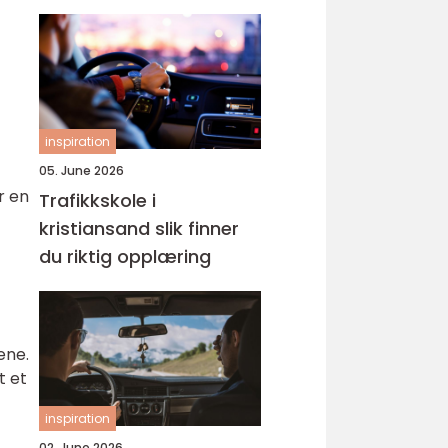
gruppen
inspiration
05. June 2026
r en
Trafikkskole i
kristiansand slik finner
du riktig opplæring
ene.
t et
inspiration
02. June 2026