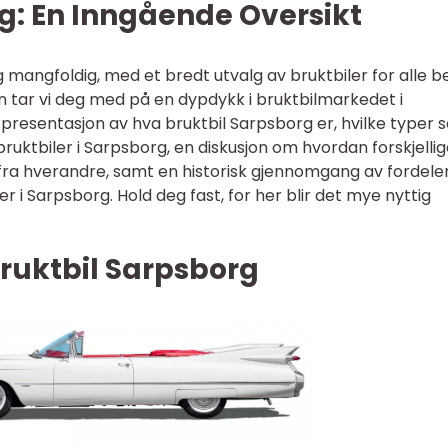
g: En Inngående Oversikt
g mangfoldig, med et bredt utvalg av bruktbiler for alle 
n tar vi deg med på en dypdykk i bruktbilmarkedet i
t presentasjon av hva bruktbil Sarpsborg er, hvilke typer
bruktbiler i Sarpsborg, en diskusjon om hvordan forskjelli
g fra hverandre, samt en historisk gjennomgang av fordele
r i Sarpsborg. Hold deg fast, for her blir det mye nyttig
ruktbil Sarpsborg