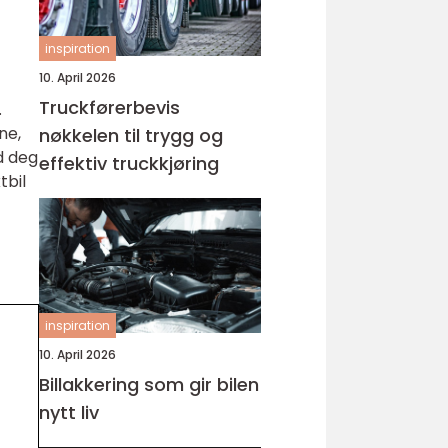
inspiration
10. April 2026
Truckførerbevis
.
ne,
nøkkelen til trygg og
d deg
effektiv truckkjøring
tbil
inspiration
10. April 2026
Billakkering som gir bilen
nytt liv