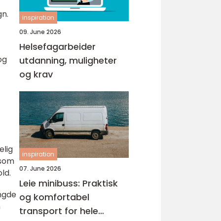
gn.
inspiration
09. June 2026
Helsefagarbeider
og
utdanning, muligheter
og krav
elig
inspiration
 som
07. June 2026
ld.
Leie minibuss: Praktisk
engde
og komfortabel
n
transport for hele