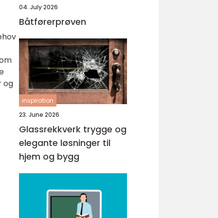
04. July 2026
Båtførerprøven
behov
 som
ge
r og
inspiration
23. June 2026
Glassrekkverk trygge og
elegante løsninger til
hjem og bygg