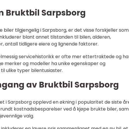
m Bruktbil Sarpsborg
biler tilgjengelig i Sarpsborg, er det visse forskjeller som
nkluderer blant annet tilstanden til bilen, alderen,
, antall tidligere eiere og lignende faktorer.
elmessig servicehistorikk er ofte mer ettertraktede og ha
ellige merker og modeller ha unike egenskaper og
l ulike typer bilentusiaster.
mgang av Bruktbil Sarpsborg
et i Sarpsborg opplevd en økning i popularitet de siste år
 rundt kostnadsbesparelser ved å kjøpe brukte biler, sam
øvennlige valg.
 inkluderer en lavere pris sammenlignet med en ny bil, et