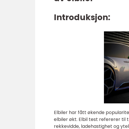
Introduksjon:
Elbiler har fått økende popularit
elbiler økt. Elbil test refererer ti
rekkevidde, ladehastighet og ytels