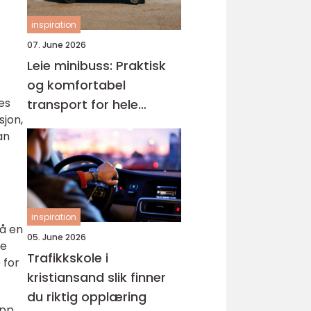
inspiration
07. June 2026
Leie minibuss: Praktisk
og komfortabel
es
transport for hele
sjon,
gruppen
an
inspiration
på en
05. June 2026
ke
Trafikkskole i
 for
kristiansand slik finner
du riktig opplæring
pp.