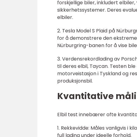
forskjellige biler, inkludert elbile
sikkerhetssystemer. Deres evalueri
elbiler.
2. Tesla Model S Plaid på Nürbur
for å demonstrere den ekstreme yt
Nürburgring-banen for å vise bil
3. Verdensrekordlading av Porsch
til deres elbil, Taycan. Testen b
motorveistasjon i Tyskland og res
produksjonsbil.
Kvantitative måli
Elbil test innebærer ofte kvantita
1. Rekkevidde: Måles vanligvis i ki
full lading under ideelle forhold.