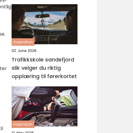
ntlig
se.
inspiration
02. June 2026
Trafikkskole sandefjord
slik velger du riktig
ter
opplæring til førerkortet
inspiration
il
12. May 2026