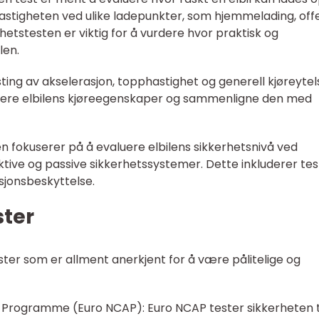
hastigheten ved ulike ladepunkter, som hjemmelading, offe
hetstesten er viktig for å vurdere hvor praktisk og
len.
sting av akselerasjon, topphastighet og generell kjøreytel
aluere elbilens kjøreegenskaper og sammenligne den med
en fokuserer på å evaluere elbilens sikkerhetsnivå ved
aktive og passive sikkerhetssystemer. Dette inkluderer tes
isjonsbeskyttelse.
ster
ster som er allment anerkjent for å være pålitelige og
Programme (Euro NCAP): Euro NCAP tester sikkerheten t