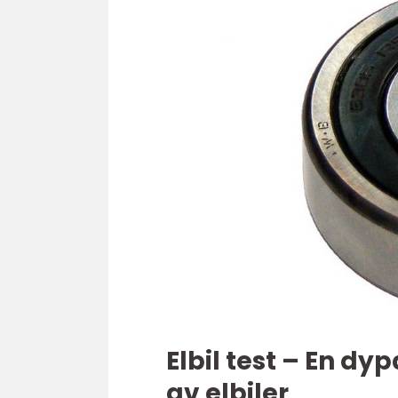
Elbil test – En dy
av elbiler