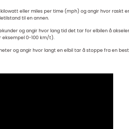
i kilowatt eller miles per time (mph) og angir hvor raskt e
etilstand til en annen.
sekunder og angir hvor lang tid det tar for elbilen å aksele
or eksempel 0-100 km/t).
meter og angir hvor langt en elbil tar å stoppe fra en be