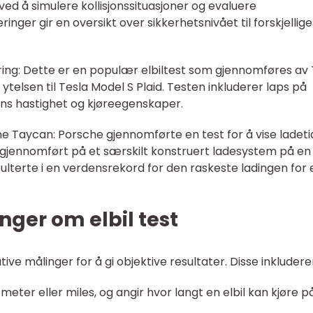
r, ved å simulere kollisjonssituasjoner og evaluere
nger gir en oversikt over sikkerhetsnivået til forskjellige
gring: Dette er en populær elbiltest som gjennomføres av 
elsen til Tesla Model S Plaid. Testen inkluderer laps på
ens hastighet og kjøreegenskaper.
e Taycan: Porsche gjennomførte en test for å vise ladet
le gjennomført på et særskilt konstruert ladesystem på en
ulterte i en verdensrekord for den raskeste ladingen for 
nger om elbil test
tive målinger for å gi objektive resultater. Disse inkludere
lometer eller miles, og angir hvor langt en elbil kan kjøre p