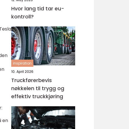
Hvor lang tid tar eu-
kontroll?
Tesla
iden
inspiration
en
10. April 2026
Truckførerbevis
nøkkelen til trygg og
effektiv truckkjøring
r:
å en