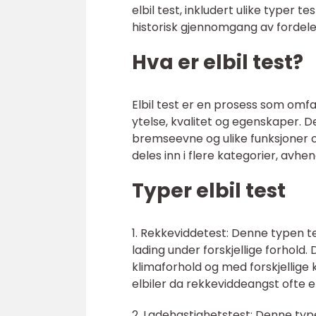
elbil test, inkludert ulike typer t
historisk gjennomgang av fordele
Hva er elbil test?
Elbil test er en prosess som omfa
ytelse, kvalitet og egenskaper. De
bremseevne og ulike funksjoner og
deles inn i flere kategorier, avhe
Typer elbil test
1. Rekkeviddetest: Denne typen te
lading under forskjellige forhold. 
klimaforhold og med forskjellige 
elbiler da rekkeviddeangst ofte e
2. Ladehastighetstest: Denne type