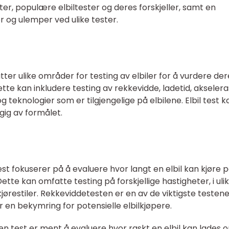
ester, populære elbiltester og deres forskjeller, samt en
r og ulemper ved ulike tester.
tter ulike områder for testing av elbiler for å vurdere der
tte kan inkludere testing av rekkevidde, ladetid, akselera
 teknologier som er tilgjengelige på elbilene. Elbil test k
ngig av formålet.
st fokuserer på å evaluere hvor langt en elbil kan kjøre 
Dette kan omfatte testing på forskjellige hastigheter, i uli
kjørestiler. Rekkeviddetesten er en av de viktigste testene
r en bekymring for potensielle elbilkjøpere.
n test er ment å evaluere hvor raskt en elbil kan lades o