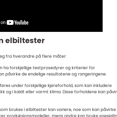
 elbiltester
e seg fra hverandre på flere måter:
 ha forskjellige testprosedyrer og kriterier for
an påvirke de endelige resultatene og rangeringene.
utføres under forskjellige kjøreforhold, som kan inkludere
kk og i kaldt eller varmt klima. Disse forholdene kan påvi
som brukes i elbiltester kan variere, noe som kan påvirke
uker produksjonsmodeller, mens andre kan bruke spesial