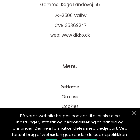
web:
www.klikko.dk
Menu
Reklame
Om oss
Cookies
På vores website bruges cookies til at huske dine
Kontakt Oss
indstillinger, statistik og personalisering af indhold og
Sitemap
annoncer. Denne information deles med tredjepart. Ved
fortsat brug af websiden godkender du cookiepolitikken.