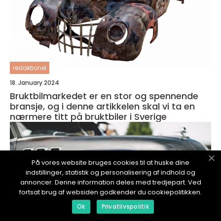
redaktionel
18. January 2024
Bruktbilmarkedet er en stor og spennende
bransje, og i denne artikkelen skal vi ta en
nærmere titt på bruktbiler i Sverige
På vores website bruges cookies til at huske dine
indstillinger, statistik og personalisering af indhold og
annoncer. Denne information deles med tredjepart. Ved
fortsat brug af websiden godkender du cookiepolitikken.
Ok
Privatlivspolitik