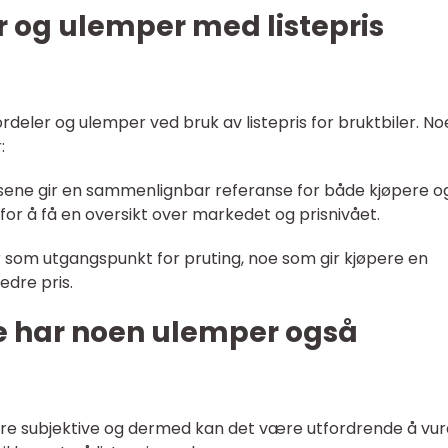
er og ulemper med listepris
rdeler og ulemper ved bruk av listepris for bruktbiler. N
:
risene gir en sammenlignbar referanse for både kjøpere o
for å få en oversikt over markedet og prisnivået.
er som utgangspunkt for pruting, noe som gir kjøpere en
edre pris.
e har noen ulemper også
n være subjektive og dermed kan det være utfordrende å vu