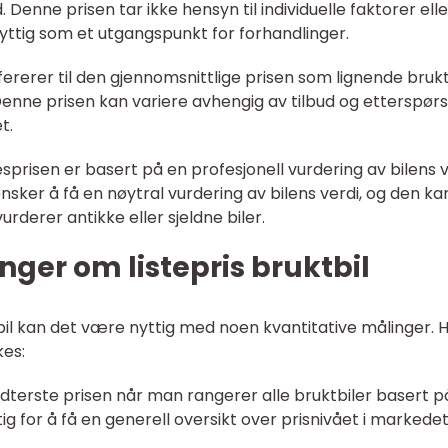
. Denne prisen tar ikke hensyn til individuelle faktorer elle
ttig som et utgangspunkt for forhandlinger.
ererer til den gjennomsnittlige prisen som lignende brukt
Denne prisen kan variere avhengig av tilbud og etterspørs
t.
sprisen er basert på en profesjonell vurdering av bilens v
sker å få en nøytral vurdering av bilens verdi, og den ka
rderer antikke eller sjeldne biler.
nger om listepris bruktbil
tbil kan det være nyttig med noen kvantitative målinger. 
es:
midterste prisen når man rangerer alle bruktbiler basert p
ig for å få en generell oversikt over prisnivået i markedet