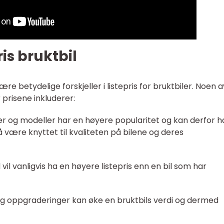
ris bruktbil
ære betydelige forskjeller i listepris for bruktbiler. Noen 
prisene inkluderer:
ker og modeller har en høyere popularitet og kan derfor h
å være knyttet til kvaliteten på bilene og deres
nd vil vanligvis ha en høyere listepris enn en bil som har
r og oppgraderinger kan øke en bruktbils verdi og dermed