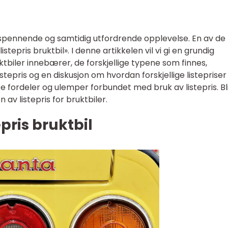
 spennende og samtidig utfordrende opplevelse. En av de
istepris bruktbil». I denne artikkelen vil vi gi en grundig
uktbiler innebærer, de forskjellige typene som finnes,
istepris og en diskusjon om hvordan forskjellige listepriser
iske fordeler og ulemper forbundet med bruk av listepris. Bl
 av listepris for bruktbiler.
epris bruktbil