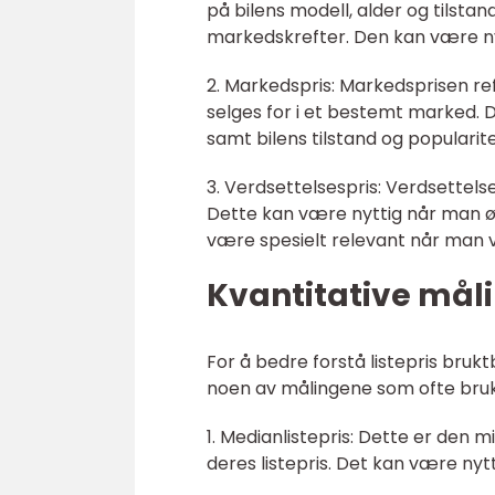
på bilens modell, alder og tilstand
markedskrefter. Den kan være ny
2. Markedspris: Markedsprisen ref
selges for i et bestemt marked. 
samt bilens tilstand og popularite
3. Verdsettelsespris: Verdsettelse
Dette kan være nyttig når man øn
være spesielt relevant når man vu
Kvantitative måli
For å bedre forstå listepris bruk
noen av målingene som ofte bruk
1. Medianlistepris: Dette er den 
deres listepris. Det kan være nytt