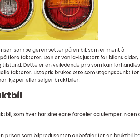
 prisen som selgeren setter på en bil, som er ment å
å flere faktorer. Den er vanligvis justert for bilens alder,
 tilstand. Dette er en veiledende pris som kan forhandle
elle faktorer. Listepris brukes ofte som utgangspunkt for
an kjøper eller selger bruktbiler.
uktbil
bruktbil, som hver har sine egne fordeler og ulemper. Noen 
 den prisen som bilprodusenten anbefaler for en bruktbil b