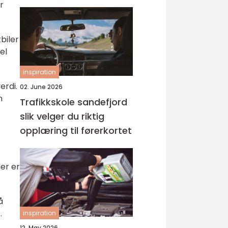
r
biler
el
inspiration
erdi.
02. June 2026
n
Trafikkskole sandefjord
slik velger du riktig
opplæring til førerkortet
Her er
å
.
inspiration
12. May 2026