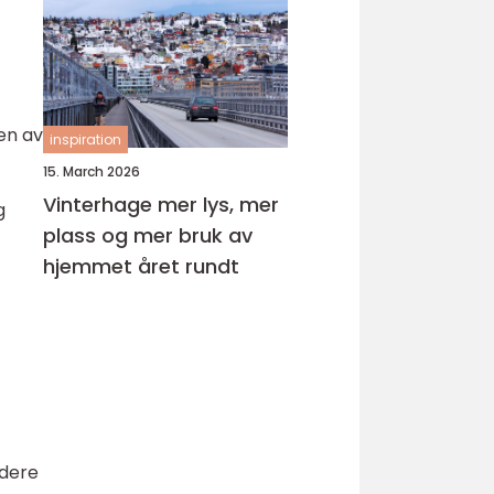
oen av
inspiration
15. March 2026
Vinterhage mer lys, mer
g
plass og mer bruk av
hjemmet året rundt
rdere