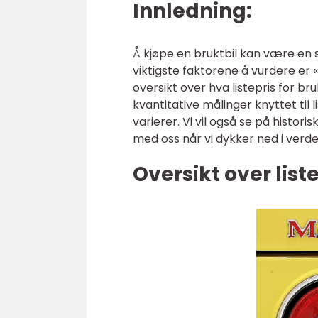
Innledning:
Å kjøpe en bruktbil kan være en
viktigste faktorene å vurdere er «l
oversikt over hva listepris for br
kvantitative målinger knyttet til l
varierer. Vi vil også se på histor
med oss når vi dykker ned i verden
Oversikt over list