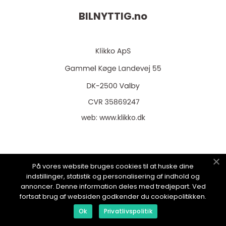
BILNYTTIG.
no
web:
www.klikko.dk
Menu
På vores website bruges cookies til at huske dine
indstillinger, statistik og personalisering af indhold og
annoncer. Denne information deles med tredjepart. Ved
fortsat brug af websiden godkender du cookiepolitikken.
Reklame
Ok
Privatlivspolitik
Om oss